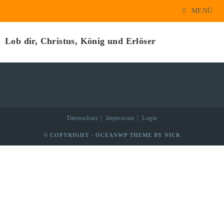
MENÜ
Lesejahr B; 1. Fastensonntag
Lob dir, Christus, König und Erlöser
Datenschutz
Impressum
Login
© COPYRIGHT - OCEANWP THEME BY NICK