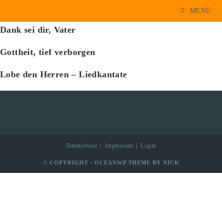
Fenninger Josef
Zum
MENÜ
Inhalt
Dank sei dir, Vater
springen
Gottheit, tief verborgen
Lobe den Herren – Liedkantate
Datenschutz
Impressum
Login
© COPYRIGHT - OCEANWP THEME BY NICK