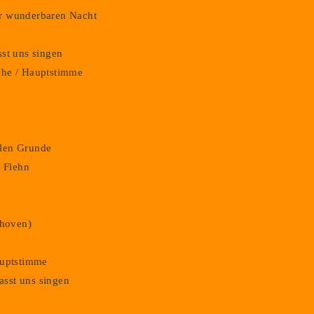
der wunderbaren Nacht
asst uns singen
iche / Hauptstimme
hlen Grunde
. Flehn
thoven)
Hauptstimme
lasst uns singen