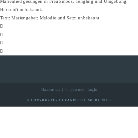
Marienlied gesungen in Freutsmoos, Tengling und Umgebung.
Herkunft unbekannt.
Text: Mariengebet; Melodie und Satz: unbekannt
Datenschutz
Impressum
Login
© COPYRIGHT - OCEANWP THEME BY NICK