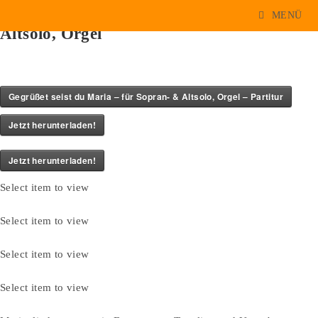
Gegrüßet seist du Maria – für Sopran- &
Zum
MENÜ
Inhalt
Altsolo, Orgel
springen
Gegrüßet seist du Maria – für Sopran- & Altsolo, Orgel – Partitur
Jetzt herunterladen!
Jetzt herunterladen!
Select item to view
Select item to view
Select item to view
Select item to view