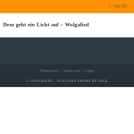
MENÜ
1062
Dem geht ein Licht auf – Wolgalied
Datenschutz
Impressum
Login
© COPYRIGHT - OCEANWP THEME BY NICK