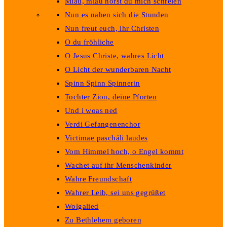
Miau, miau hörst du mich schreien
Nun es nahen sich die Stunden
Nun freut euch, ihr Christen
O du fröhliche
O Jesus Christe, wahres Licht
O Licht der wunderbaren Nacht
Spinn Spinn Spinnerin
Tochter Zion, deine Pforten
Und i woas ned
Verdi Gefangenenchor
Victimae pascháli laudes
Vom Himmel hoch, o Engel kommt
Wachet auf ihr Menschenkinder
Wahre Freundschaft
Wahrer Leib, sei uns gegrüßet
Wolgalied
Zu Bethlehem geboren