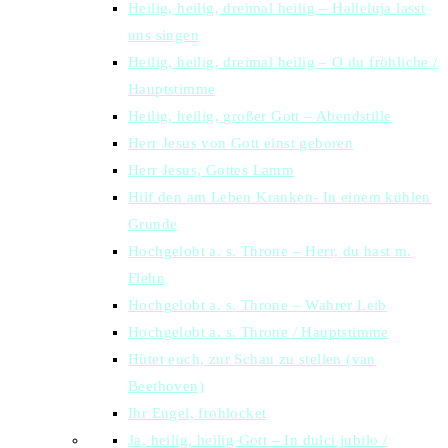
Heilig, heilig, dreimal heilig – Halleluja lasst
uns singen
Heilig, heilig, dreimal heilig – O du fröhliche /
Hauptstimme
Heilig, heilig, großer Gott – Abendstille
Herr Jesus von Gott einst geboren
Herr Jesus, Gottes Lamm
Hilf den am Leben Kranken- In einem kühlen
Grunde
Hochgelobt a. s. Throne – Herr, du hast m.
Flehn
Hochgelobt a. s. Throne – Wahrer Leib
Hochgelobt a. s. Throne / Hauptstimme
Hütet euch, zur Schau zu stellen (van
Beethoven)
Ihr Engel, frohlocket
Ja, heilig, heilig Gott – In dulci jubilo /