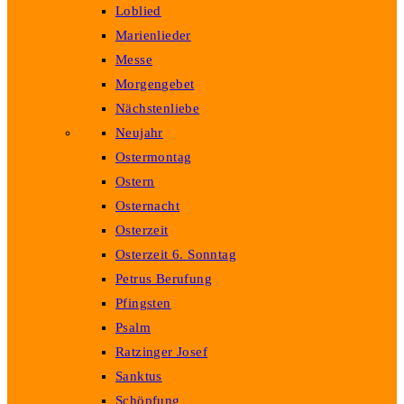
Loblied
Marienlieder
Messe
Morgengebet
Nächstenliebe
Neujahr
Ostermontag
Ostern
Osternacht
Osterzeit
Osterzeit 6. Sonntag
Petrus Berufung
Pfingsten
Psalm
Ratzinger Josef
Sanktus
Schöpfung