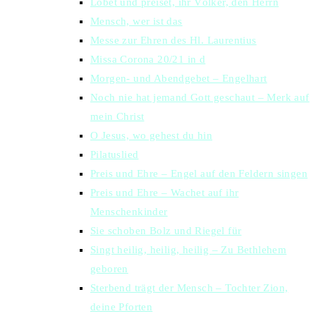
Lobet und preiset, ihr Völker, den Herrn
Mensch, wer ist das
Messe zur Ehren des Hl. Laurentius
Missa Corona 20/21 in d
Morgen- und Abendgebet – Engelhart
Noch nie hat jemand Gott geschaut – Merk auf
mein Christ
O Jesus, wo gehest du hin
Pilatuslied
Preis und Ehre – Engel auf den Feldern singen
Preis und Ehre – Wachet auf ihr
Menschenkinder
Sie schoben Bolz und Riegel für
Singt heilig, heilig, heilig – Zu Bethlehem
geboren
Sterbend trägt der Mensch – Tochter Zion,
deine Pforten