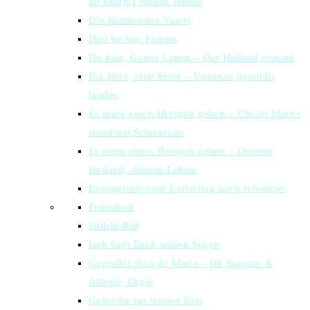
du herzigs schens Dirndl
Die Stimme des Vaters
Drei heilige Frauen
Du hast, Gottes Lamm – Der Heiland erstand
Ein Herz, eine Seele – Victimae pascháli
laudes
Es muss einen Herrgott geben – Christi Mutter
stand mit Schmerzen
Es muss einen Herrgott geben – Deinem
Heiland, deinem Lehrer
Evangelium zum Karfreitag nach Johannes
Feierabnd
Fürbitt-Ruf
Geb Gott Euch seinen Segen
Gegrüßet seist du Maria – für Sopran- &
Altsolo, Orgel
Gehst du zur letzten Ruh