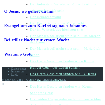
Der Auferstand’ne wird erhöht – Lasst uns
erfreuen herzlich sehr
O Jesus, wo gehest du hin
Der Heiland erstand
Der Herr bricht ein um Mitternacht
Evangelium zum Karfreitag nach Johannes
Der im Versteck des höchsten sitzt
Der Mensch soll nicht stolz sein – Im Märzen
Bei stiller Nacht zur ersten Wacht
der Bauer
Der Mensch soll nicht stolz sein – Maria dich
Warum o Gott
lieben
Des Herrn Gesalbten fanden wir – Komm,
Heilger Geist, der Leben schafft
Datenschutz
Impressum
Des Herrn Gesalbten fanden wir – O Jesus
Login
© COPYRIGHT - OCEANWP THEME BY NICK
Christe, wahres Licht
Des Herrn Gesalbten fanden wir- Komm,
Schöpfer Geist
Die beiden Jünger gehn nach Emmaus – Aber