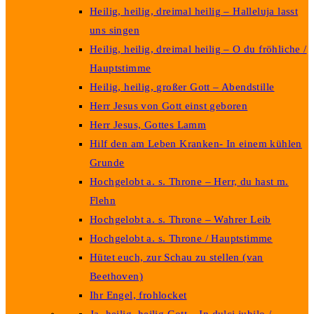
Heilig, heilig, dreimal heilig – Halleluja lasst
uns singen
Heilig, heilig, dreimal heilig – O du fröhliche /
Hauptstimme
Heilig, heilig, großer Gott – Abendstille
Herr Jesus von Gott einst geboren
Herr Jesus, Gottes Lamm
Hilf den am Leben Kranken- In einem kühlen
Grunde
Hochgelobt a. s. Throne – Herr, du hast m.
Flehn
Hochgelobt a. s. Throne – Wahrer Leib
Hochgelobt a. s. Throne / Hauptstimme
Hütet euch, zur Schau zu stellen (van
Beethoven)
Ihr Engel, frohlocket