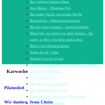
Aus meines Lebens Haus
Ave Maria – Nikolaus Fux
Bei stiller Nacht zur ersten Wacht
Benedictus – Männerviergesang
Bis du einst kommst – Andachtsjodler
Blick her, wir sind von allen Seiten – Du
gabts, o Herr, mir Sein und Leben
Blick vom Himmelsthron
Dank sei dir, Vater
Danket Gott er ist gut
Das Geheimnis lasst uns künden – Tochter
Karwoche
Zion, deine Pforten
Das Grab ist leer
Das Wort war im Anfang
Pilatuslied
Das Wort war im Anfang
Dem geht ein Licht auf – Wolgalied
Wir danken, Jesus Christ
Den keiner je gesehen