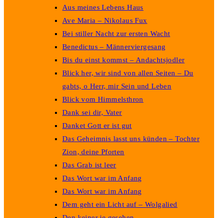
Aus meines Lebens Haus
Ave Maria – Nikolaus Fux
Bei stiller Nacht zur ersten Wacht
Benedictus – Männerviergesang
Bis du einst kommst – Andachtsjodler
Blick her, wir sind von allen Seiten – Du
gabts, o Herr, mir Sein und Leben
Blick vom Himmelsthron
Dank sei dir, Vater
Danket Gott er ist gut
Das Geheimnis lasst uns künden – Tochter
Zion, deine Pforten
Das Grab ist leer
Das Wort war im Anfang
Das Wort war im Anfang
Dem geht ein Licht auf – Wolgalied
Den keiner je gesehen