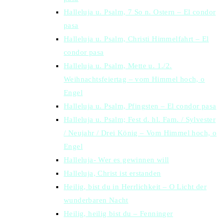
Halleluja u. Psalm, 7 So n. Ostern – El condor
pasa
Halleluja u. Psalm, Christi Himmelfahrt – El
condor pasa
Halleluja u. Psalm, Mette u. 1./2.
Weihnachtsfeiertag – vom Himmel hoch, o
Engel
Halleluja u. Psalm, Pfingsten – El condor pasa
Halleluja u. Psalm; Fest d. hl. Fam. / Sylvester
/ Neujahr / Drei König – Vom Himmel hoch, o
Engel
Halleluja- Wer es gewinnen will
Halleluja, Christ ist erstanden
Heilig, bist du in Herrlichkeit – O Licht der
wunderbaren Nacht
Heilig, heilig bist du – Fenninger