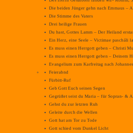
Des Herrn Gesalbten fanden wir- Komm, S
Die beiden Jünger gehn nach Emmaus – Ab
Die Stimme des Vaters
Drei heilige Frauen
Du hast, Gottes Lamm – Der Heiland erst
Ein Herz, eine Seele – Victimae pascháli l
Es muss einen Herrgott geben – Christi M
Es muss einen Herrgott geben – Deinem H
Evangelium zum Karfreitag nach Johanne
Feierabnd
Fürbitt-Ruf
Geb Gott Euch seinen Segen
Gegrüßet seist du Maria – für Sopran- & A
Gehst du zur letzten Ruh
Geleite durch die Wellen
Gott hat am Tor zu Tode
Gott schied vom Dunkel Licht