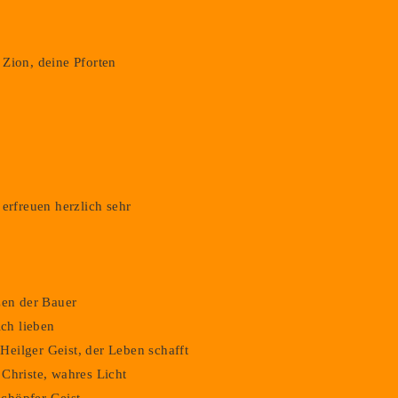
Zion, deine Pforten
Gib
deine
Website-
URL
ein
erfreuen herzlich sehr
(optional)
zen der Bauer
ich lieben
Datenschutz
Impressum
Login
eilger Geist, der Leben schafft
Christe, wahres Licht