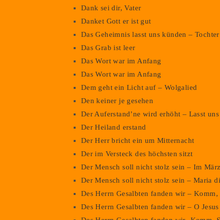
Dank sei dir, Vater
Danket Gott er ist gut
Das Geheimnis lasst uns künden – Tochter 
Das Grab ist leer
Das Wort war im Anfang
Gib
Das Wort war im Anfang
deine
Dem geht ein Licht auf – Wolgalied
E-
inen nächsten Kommentar speichern.
Den keiner je gesehen
Mail-
Adresse
Der Auferstand’ne wird erhöht – Lasst uns 
zum
Der Heiland erstand
Kommentieren
Der Herr bricht ein um Mitternacht
ein
Der im Versteck des höchsten sitzt
Der Mensch soll nicht stolz sein – Im Mär
Der Mensch soll nicht stolz sein – Maria d
Des Herrn Gesalbten fanden wir – Komm, H
Des Herrn Gesalbten fanden wir – O Jesus 