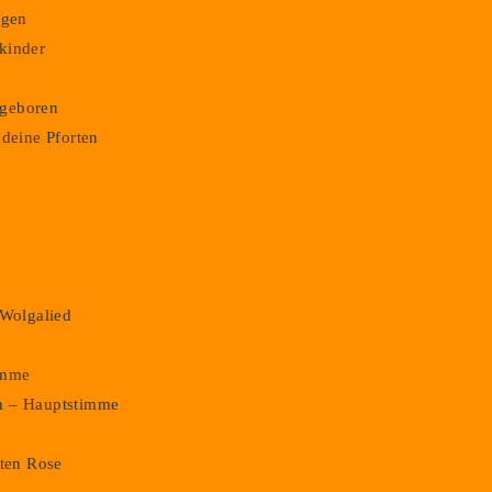
ngen
kinder
m geboren
 deine Pforten
,
 Wolgalied
imme
n – Hauptstimme
oten Rose