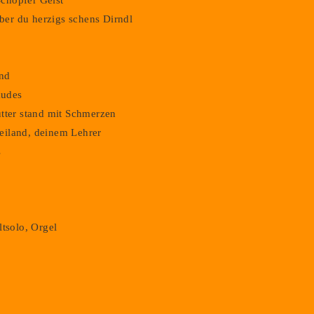
chöpfer Geist
er du herzigs schens Dirndl
and
audes
utter stand mit Schmerzen
eiland, deinem Lehrer
s
ltsolo, Orgel