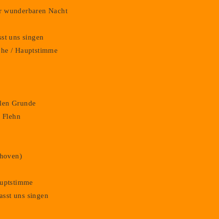
der wunderbaren Nacht
asst uns singen
iche / Hauptstimme
hlen Grunde
. Flehn
thoven)
Hauptstimme
lasst uns singen