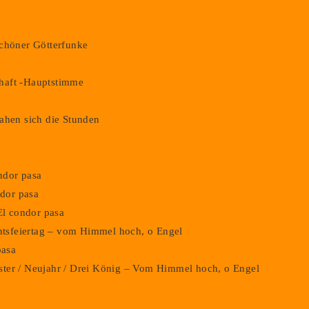
schöner Götterfunke
haft -Hauptstimme
ahen sich die Stunden
ondor pasa
ndor pasa
El condor pasa
chtsfeiertag – vom Himmel hoch, o Engel
pasa
vester / Neujahr / Drei König – Vom Himmel hoch, o Engel