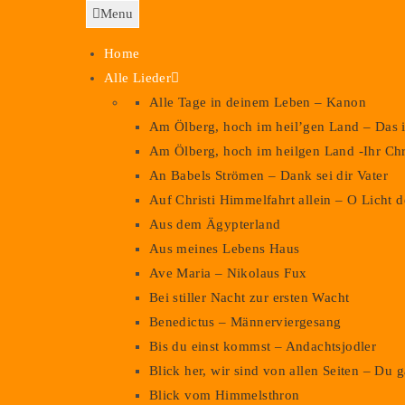
kühlen Grunde
Menu
Home
Alle Lieder
Alle Tage in deinem Leben – Kanon
Am Ölberg, hoch im heil’gen Land – Das i
Am Ölberg, hoch im heilgen Land -Ihr Chr
: Friedrich Glück (1793 – 1840); Satz: Friedrich Silcher (1784 – 1
An Babels Strömen – Dank sei dir Vater
Auf Christi Himmelfahrt allein – O Licht
Aus dem Ägypterland
Aus meines Lebens Haus
Ave Maria – Nikolaus Fux
Bei stiller Nacht zur ersten Wacht
Benedictus – Männerviergesang
Bis du einst kommst – Andachtsjodler
Blick her, wir sind von allen Seiten – Du 
Blick vom Himmelsthron