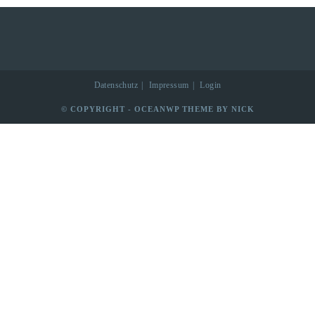
Datenschutz
Impressum
Login
© COPYRIGHT - OCEANWP THEME BY NICK