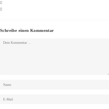
Schreibe einen Kommentar
Kommentar
Gib
deinen
Namen
Gib
oder
deine
Benutzernamen