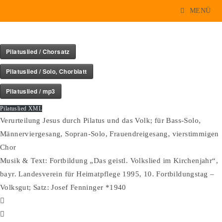
Pilatuslied
Zum
MENÜ
Inhalt
springen
Pilatuslied / Chorsatz
Pilatuslied / Solo, Chorblatt
Pilatuslied / mp3
Pilatuslied XML
Verurteilung Jesus durch Pilatus und das Volk; für Bass-Solo,
Männerviergesang, Sopran-Solo, Frauendreigesang, vierstimmigen
Chor
Musik & Text: Fortbildung „Das geistl. Volkslied im Kirchenjahr“,
bayr. Landesverein für Heimatpflege 1995, 10. Fortbildungstag –
Volksgut; Satz: Josef Fenninger *1940