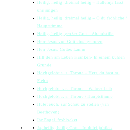
Heilig, heilig, dreimal heilig – Halleluja lasst
uns singen
Heilig, heilig, dreimal heilig – O du fröhliche /
Hauptstimme
Heilig, heilig, großer Gott – Abendstille
Herr Jesus von Gott einst geboren
Herr Jesus, Gottes Lamm
Hilf den am Leben Kranken- In einem kühlen
Grunde
Hochgelobt a. s. Throne – Herr, du hast m.
Flehn
Hochgelobt a. s. Throne – Wahrer Leib
Hochgelobt a. s. Throne / Hauptstimme
Hütet euch, zur Schau zu stellen (van
Beethoven)
Ihr Engel, frohlocket
Ja, heilig, heilig Gott – In dulci jubilo /