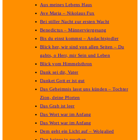
Aus meines Lebens Haus
Ave Maria – Nikolaus Fux
Bei stiller Nacht zur ersten Wacht
Benedictus – Männerviergesang
Bis du einst kommst – Andachtsjodler
Blick her, wir sind von allen Seiten – Du
gabts, o Herr, mir Sein und Leben
Blick vom Himmelsthron
Dank sei dir, Vater
Danket Gott er ist gut
Das Geheimnis lasst uns künden – Tochter
Zion, deine Pforten
Das Grab ist leer
Das Wort war im Anfang
Das Wort war im Anfang
Dem geht ein Licht auf – Wolgalied
Den keiner je gesehen