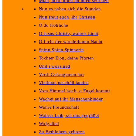
Miau, miau hörst du mich schreien
Nun es nahen sich die Stunden
Nun freut euch, ihr Christen
O du fröhliche
O Jesus Christe, wahres Licht
O Licht der wunderbaren Nacht
Spinn Spinn Spinnerin
Tochter Zion, deine Pforten
Und i woas ned
Verdi Gefangenenchor
Victimae pascháli laudes
Vom Himmel hoch, o Engel kommt
Wachet auf ihr Menschenkinder
Wahre Freundschaft
Wahrer Leib, sei uns gegrüßet
Wolgalied
Zu Bethlehem geboren