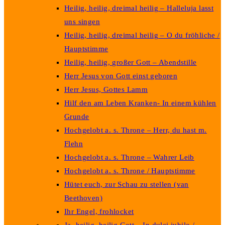
Heilig, heilig, dreimal heilig – Halleluja lasst
uns singen
Heilig, heilig, dreimal heilig – O du fröhliche /
Hauptstimme
Heilig, heilig, großer Gott – Abendstille
Herr Jesus von Gott einst geboren
Herr Jesus, Gottes Lamm
Hilf den am Leben Kranken- In einem kühlen
Grunde
Hochgelobt a. s. Throne – Herr, du hast m.
Flehn
Hochgelobt a. s. Throne – Wahrer Leib
Hochgelobt a. s. Throne / Hauptstimme
Hütet euch, zur Schau zu stellen (van
Beethoven)
Ihr Engel, frohlocket