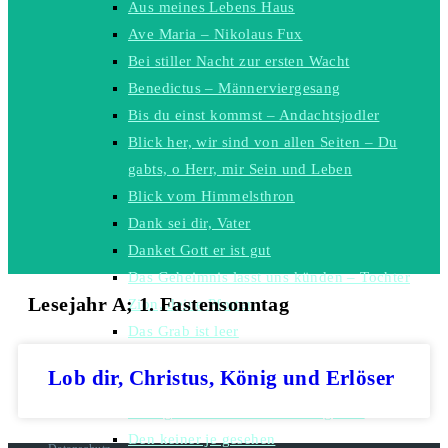
Aus meines Lebens Haus
Ave Maria – Nikolaus Fux
Bei stiller Nacht zur ersten Wacht
Benedictus – Männerviergesang
Bis du einst kommst – Andachtsjodler
Blick her, wir sind von allen Seiten – Du
gabts, o Herr, mir Sein und Leben
Blick vom Himmelsthron
Dank sei dir, Vater
Danket Gott er ist gut
Das Geheimnis lasst uns künden – Tochter
Lesejahr A; 1. Fastensonntag
Zion, deine Pforten
Das Grab ist leer
Das Wort war im Anfang
Lob dir, Christus, König und Erlöser
Das Wort war im Anfang
Dem geht ein Licht auf – Wolgalied
Den keiner je gesehen