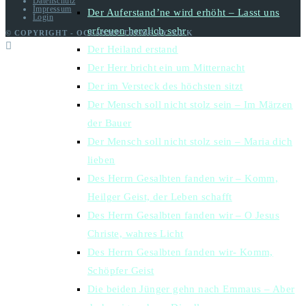
Datenschutz
Impressum
Der Auferstand’ne wird erhöht – Lasst uns
Login
erfreuen herzlich sehr
© COPYRIGHT - OCEANWP THEME BY NICK
Der Heiland erstand
Der Herr bricht ein um Mitternacht
Der im Versteck des höchsten sitzt
Der Mensch soll nicht stolz sein – Im Märzen
der Bauer
Der Mensch soll nicht stolz sein – Maria dich
lieben
Des Herrn Gesalbten fanden wir – Komm,
Heilger Geist, der Leben schafft
Des Herrn Gesalbten fanden wir – O Jesus
Christe, wahres Licht
Des Herrn Gesalbten fanden wir- Komm,
Schöpfer Geist
Die beiden Jünger gehn nach Emmaus – Aber