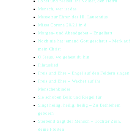
Lobet und preiset, ihr Völker, den Herrn
Mensch, wer ist das
Messe zur Ehren des Hl. Laurentius
Missa Corona 20/21 in d
Morgen- und Abendgebet – Engelhart
Noch nie hat jemand Gott geschaut – Merk auf
mein Christ
O Jesus, wo gehest du hin
Pilatuslied
Preis und Ehre – Engel auf den Feldern singen
Preis und Ehre – Wachet auf ihr
Menschenkinder
Sie schoben Bolz und Riegel für
Singt heilig, heilig, heilig – Zu Bethlehem
geboren
Sterbend trägt der Mensch – Tochter Zion,
deine Pforten