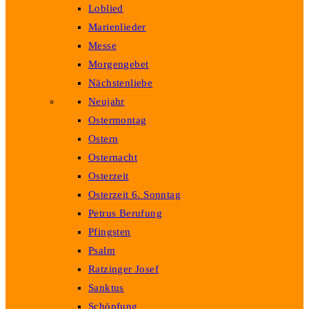
Loblied
Marienlieder
Messe
Morgengebet
Nächstenliebe
Neujahr
Ostermontag
Ostern
Osternacht
Osterzeit
Osterzeit 6. Sonntag
Petrus Berufung
Pfingsten
Psalm
Ratzinger Josef
Sanktus
Schöpfung