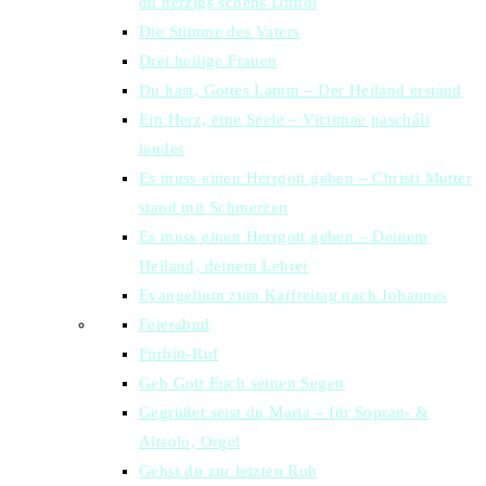
du herzigs schens Dirndl
Die Stimme des Vaters
Drei heilige Frauen
Du hast, Gottes Lamm – Der Heiland erstand
Ein Herz, eine Seele – Victimae pascháli
laudes
Es muss einen Herrgott geben – Christi Mutter
stand mit Schmerzen
Es muss einen Herrgott geben – Deinem
Heiland, deinem Lehrer
Evangelium zum Karfreitag nach Johannes
Feierabnd
Fürbitt-Ruf
Geb Gott Euch seinen Segen
Gegrüßet seist du Maria – für Sopran- &
Altsolo, Orgel
Gehst du zur letzten Ruh