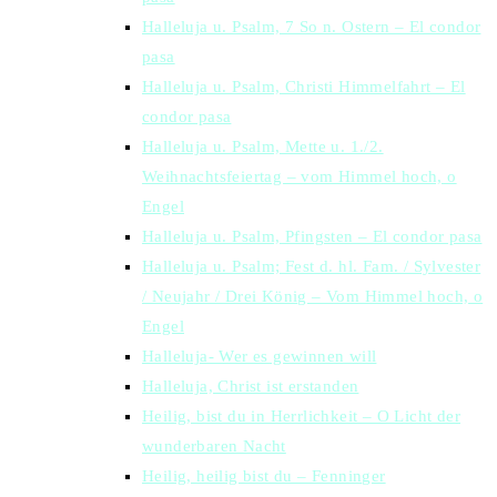
Halleluja u. Psalm, 7 So n. Ostern – El condor
pasa
Halleluja u. Psalm, Christi Himmelfahrt – El
condor pasa
Halleluja u. Psalm, Mette u. 1./2.
Weihnachtsfeiertag – vom Himmel hoch, o
Engel
Halleluja u. Psalm, Pfingsten – El condor pasa
Halleluja u. Psalm; Fest d. hl. Fam. / Sylvester
/ Neujahr / Drei König – Vom Himmel hoch, o
Engel
Halleluja- Wer es gewinnen will
Halleluja, Christ ist erstanden
Heilig, bist du in Herrlichkeit – O Licht der
wunderbaren Nacht
Heilig, heilig bist du – Fenninger