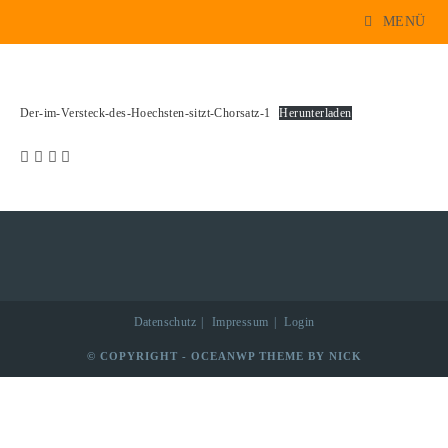
Der im Versteck des höchsten sitzt
MENÜ
Der-im-Versteck-des-Hoechsten-sitzt-Chorsatz-1
Herunterladen
Datenschutz
Impressum
Login
© COPYRIGHT - OCEANWP THEME BY NICK