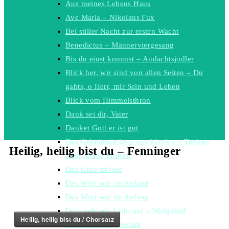
Aus meines Lebens Haus
Ave Maria – Nikolaus Fux
Bei stiller Nacht zur ersten Wacht
Benedictus – Männerviergesang
Bis du einst kommst – Andachtsjodler
Blick her, wir sind von allen Seiten – Du
gabts, o Herr, mir Sein und Leben
Blick vom Himmelsthron
Dank sei dir, Vater
Danket Gott er ist gut
Das Geheimnis lasst uns künden – Tochter
Heilig, heilig bist du – Fenninger
Zion, deine Pforten
Das Grab ist leer
Das Wort war im Anfang
Das Wort war im Anfang
Dem geht ein Licht auf – Wolgalied
Heilig, heilig bist du / Chorsatz
Den keiner je gesehen