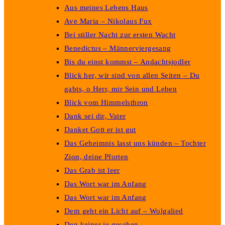
Aus meines Lebens Haus
Ave Maria – Nikolaus Fux
Bei stiller Nacht zur ersten Wacht
Benedictus – Männerviergesang
Bis du einst kommst – Andachtsjodler
Blick her, wir sind von allen Seiten – Du
gabts, o Herr, mir Sein und Leben
Blick vom Himmelsthron
Dank sei dir, Vater
Danket Gott er ist gut
Das Geheimnis lasst uns künden – Tochter
Zion, deine Pforten
Das Grab ist leer
Das Wort war im Anfang
Das Wort war im Anfang
Dem geht ein Licht auf – Wolgalied
Den keiner je gesehen