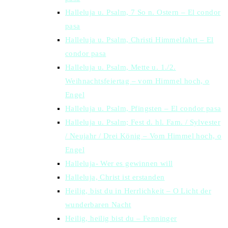
Halleluja u. Psalm, 7 So n. Ostern – El condor
pasa
Halleluja u. Psalm, Christi Himmelfahrt – El
condor pasa
Halleluja u. Psalm, Mette u. 1./2.
Weihnachtsfeiertag – vom Himmel hoch, o
Engel
Halleluja u. Psalm, Pfingsten – El condor pasa
Halleluja u. Psalm; Fest d. hl. Fam. / Sylvester
/ Neujahr / Drei König – Vom Himmel hoch, o
Engel
Halleluja- Wer es gewinnen will
Halleluja, Christ ist erstanden
Heilig, bist du in Herrlichkeit – O Licht der
wunderbaren Nacht
Heilig, heilig bist du – Fenninger