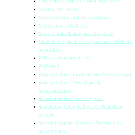
Lobet und preiset, ihr Völker, den Herrn
Mensch, wer ist das
Messe zur Ehren des Hl. Laurentius
Missa Corona 20/21 in d
Morgen- und Abendgebet – Engelhart
Noch nie hat jemand Gott geschaut – Merk auf
mein Christ
O Jesus, wo gehest du hin
Pilatuslied
Preis und Ehre – Engel auf den Feldern singen
Preis und Ehre – Wachet auf ihr
Menschenkinder
Sie schoben Bolz und Riegel für
Singt heilig, heilig, heilig – Zu Bethlehem
geboren
Sterbend trägt der Mensch – Tochter Zion,
deine Pforten