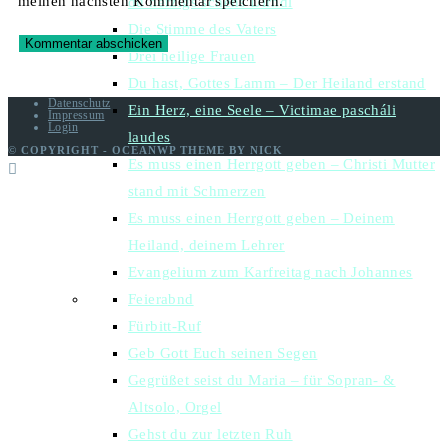
meinen nächsten Kommentar speichern.
du herzigs schens Dirndl
Die Stimme des Vaters
Drei heilige Frauen
Du hast, Gottes Lamm – Der Heiland erstand
Datenschutz
Ein Herz, eine Seele – Victimae pascháli
Impressum
Login
laudes
© COPYRIGHT - OCEANWP THEME BY NICK
Es muss einen Herrgott geben – Christi Mutter
stand mit Schmerzen
Es muss einen Herrgott geben – Deinem
Heiland, deinem Lehrer
Evangelium zum Karfreitag nach Johannes
Feierabnd
Fürbitt-Ruf
Geb Gott Euch seinen Segen
Gegrüßet seist du Maria – für Sopran- &
Altsolo, Orgel
Gehst du zur letzten Ruh