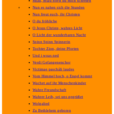
Miau, miau hörst du mich schreien
Nun es nahen sich die Stunden
Nun freut euch, ihr Christen
O du fröhliche
O Jesus Christe, wahres Licht
O Licht der wunderbaren Nacht
Spinn Spinn Spinnerin
Tochter Zion, deine Pforten
Und i woas ned
Verdi Gefangenenchor
Victimae pascháli laudes
Vom Himmel hoch, o Engel kommt
Wachet auf ihr Menschenkinder
Wahre Freundschaft
Wahrer Leib, sei uns gegrüßet
Wolgalied
Zu Bethlehem geboren