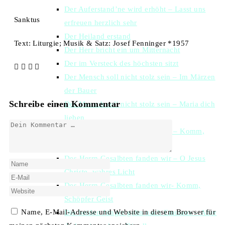
Der Auferstand’ne wird erhöht – Lasst uns
Sanktus
erfreuen herzlich sehr
Der Heiland erstand
Text: Liturgie; Musik & Satz: Josef Fenninger *1957
Der Herr bricht ein um Mitternacht
Der im Versteck des höchsten sitzt
Der Mensch soll nicht stolz sein – Im Märzen
der Bauer
Schreibe einen Kommentar
Der Mensch soll nicht stolz sein – Maria dich
lieben
Des Herrn Gesalbten fanden wir – Komm,
Heilger Geist, der Leben schafft
Des Herrn Gesalbten fanden wir – O Jesus
Christe, wahres Licht
Des Herrn Gesalbten fanden wir- Komm,
Schöpfer Geist
Name, E-Mail-Adresse und Website in diesem Browser für
Die beiden Jünger gehn nach Emmaus – Aber