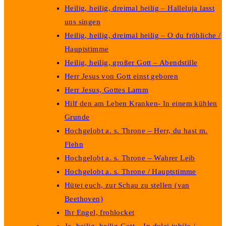
Heilig, heilig, dreimal heilig – Halleluja lasst
uns singen
Heilig, heilig, dreimal heilig – O du fröhliche /
Hauptstimme
Heilig, heilig, großer Gott – Abendstille
Herr Jesus von Gott einst geboren
Herr Jesus, Gottes Lamm
Hilf den am Leben Kranken- In einem kühlen
Grunde
Hochgelobt a. s. Throne – Herr, du hast m.
Flehn
Hochgelobt a. s. Throne – Wahrer Leib
Hochgelobt a. s. Throne / Hauptstimme
Hütet euch, zur Schau zu stellen (van
Beethoven)
Ihr Engel, frohlocket