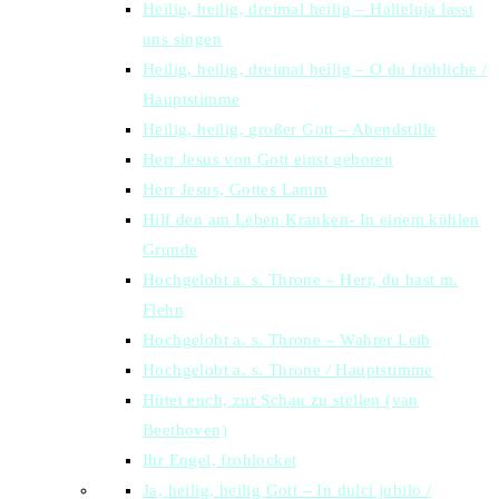
Heilig, heilig, dreimal heilig – Halleluja lasst
uns singen
Heilig, heilig, dreimal heilig – O du fröhliche /
Hauptstimme
Heilig, heilig, großer Gott – Abendstille
Herr Jesus von Gott einst geboren
Herr Jesus, Gottes Lamm
Hilf den am Leben Kranken- In einem kühlen
Grunde
Hochgelobt a. s. Throne – Herr, du hast m.
Flehn
Hochgelobt a. s. Throne – Wahrer Leib
Hochgelobt a. s. Throne / Hauptstimme
Hütet euch, zur Schau zu stellen (van
Beethoven)
Ihr Engel, frohlocket
Ja, heilig, heilig Gott – In dulci jubilo /