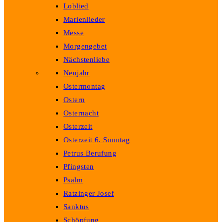
Loblied
Marienlieder
Messe
Morgengebet
Nächstenliebe
Neujahr
Ostermontag
Ostern
Osternacht
Osterzeit
Osterzeit 6. Sonntag
Petrus Berufung
Pfingsten
Psalm
Ratzinger Josef
Sanktus
Schöpfung