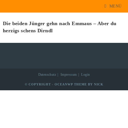
MENÜ
Emmaus
Die beiden Jünger gehn nach Emmaus – Aber du
herzigs schens Dirndl
Datenschutz
Impressum
Login
© COPYRIGHT - OCEANWP THEME BY NICK