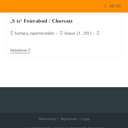
Zum
MENÜ
Inhalt
springen
‚S is‘ Feierabnd / Chorsatz
Beitrags-
Beitrag
Beitrags-
barbara_rupertiwinkler
Januar 21, 2021
Autor:
veröffentlicht:
Kategorie:
‚S
Weiterlesen
Is‘
Feierabnd
/
Chorsatz
Datenschutz
Impressum
Login