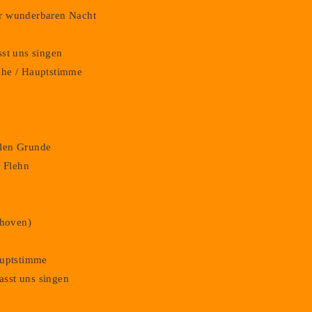
der wunderbaren Nacht
asst uns singen
iche / Hauptstimme
hlen Grunde
. Flehn
thoven)
Hauptstimme
lasst uns singen