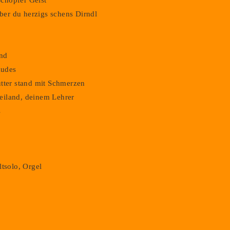
chöpfer Geist
er du herzigs schens Dirndl
and
audes
utter stand mit Schmerzen
eiland, deinem Lehrer
s
ltsolo, Orgel