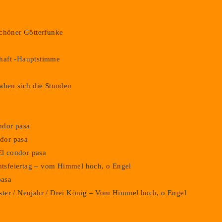
schöner Götterfunke
haft -Hauptstimme
ahen sich die Stunden
ondor pasa
ndor pasa
El condor pasa
chtsfeiertag – vom Himmel hoch, o Engel
pasa
vester / Neujahr / Drei König – Vom Himmel hoch, o Engel