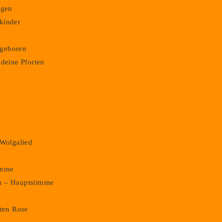
ngen
kinder
m geboren
 deine Pforten
,
 Wolgalied
imme
n – Hauptstimme
oten Rose