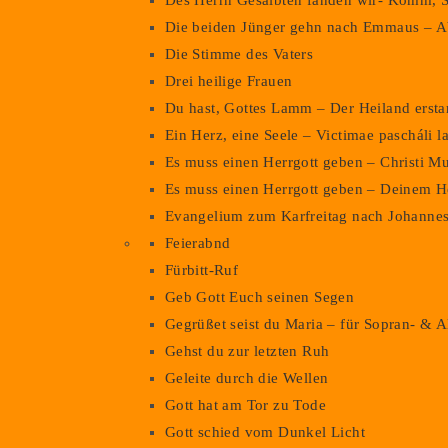
Des Herrn Gesalbten fanden wir- Komm, S
Die beiden Jünger gehn nach Emmaus – Ab
Die Stimme des Vaters
Drei heilige Frauen
Du hast, Gottes Lamm – Der Heiland erst
Ein Herz, eine Seele – Victimae pascháli l
Es muss einen Herrgott geben – Christi M
Es muss einen Herrgott geben – Deinem H
Evangelium zum Karfreitag nach Johanne
Feierabnd
Fürbitt-Ruf
Geb Gott Euch seinen Segen
Gegrüßet seist du Maria – für Sopran- & A
Gehst du zur letzten Ruh
Geleite durch die Wellen
Gott hat am Tor zu Tode
Gott schied vom Dunkel Licht