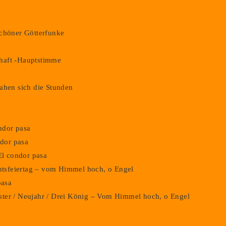
schöner Götterfunke
haft -Hauptstimme
ahen sich die Stunden
ondor pasa
ndor pasa
El condor pasa
chtsfeiertag – vom Himmel hoch, o Engel
pasa
vester / Neujahr / Drei König – Vom Himmel hoch, o Engel