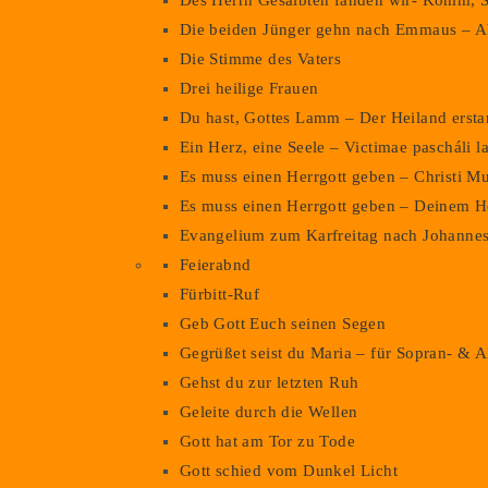
Des Herrn Gesalbten fanden wir- Komm, S
Die beiden Jünger gehn nach Emmaus – Ab
Die Stimme des Vaters
Drei heilige Frauen
Du hast, Gottes Lamm – Der Heiland erst
Ein Herz, eine Seele – Victimae pascháli l
Es muss einen Herrgott geben – Christi M
Es muss einen Herrgott geben – Deinem H
Evangelium zum Karfreitag nach Johanne
Feierabnd
Fürbitt-Ruf
Geb Gott Euch seinen Segen
Gegrüßet seist du Maria – für Sopran- & A
Gehst du zur letzten Ruh
Geleite durch die Wellen
Gott hat am Tor zu Tode
Gott schied vom Dunkel Licht