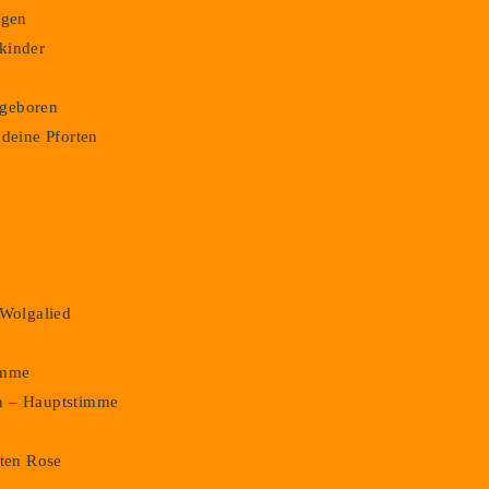
ngen
kinder
m geboren
 deine Pforten
,
 Wolgalied
imme
n – Hauptstimme
oten Rose