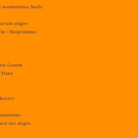
der wunderbaren Nacht
asst uns singen
iche / Hauptstimme
hlen Grunde
. Flehn
thoven)
Hauptstimme
lasst uns singen