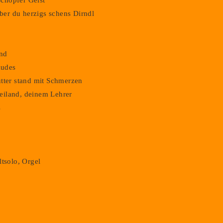
chöpfer Geist
er du herzigs schens Dirndl
and
audes
utter stand mit Schmerzen
eiland, deinem Lehrer
s
ltsolo, Orgel