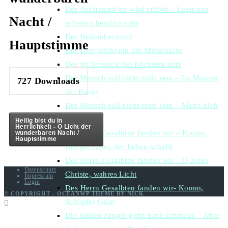
Der Auferstand’ne wird erhöht – Lasst uns
Nacht /
erfreuen herzlich sehr
Der Heiland erstand
Hauptstimme
Der Herr bricht ein um Mitternacht
Der im Versteck des höchsten sitzt
Der Mensch soll nicht stolz sein – Im Märzen
727
Downloads
der Bauer
Der Mensch soll nicht stolz sein – Maria dich
lieben
Heilig bist du in
Herrlichkeit - O Licht der
wunderbaren Nacht /
Des Herrn Gesalbten fanden wir – Komm,
Hauptstimme
Heilger Geist, der Leben schafft
Des Herrn Gesalbten fanden wir – O Jesus
Datenschutz
Christe, wahres Licht
Impressum
Login
Des Herrn Gesalbten fanden wir- Komm,
© COPYRIGHT - OCEANWP THEME BY NICK
Schöpfer Geist
Die beiden Jünger gehn nach Emmaus – Aber