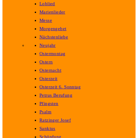
Loblied
Marienlieder
Messe
Morgengebet
Nächstenliebe
Neujahr
Ostermontag
Ostern
Osternacht
Osterzeit
Osterzeit 6. Sonntag
Petrus Berufung
Pfingsten
Psalm
Ratzinger Josef
Sanktus
Schöpfung