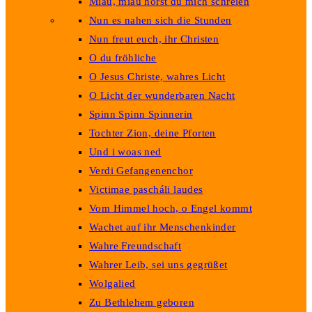
Miau, miau hörst du mich schreien
Nun es nahen sich die Stunden
Nun freut euch, ihr Christen
O du fröhliche
O Jesus Christe, wahres Licht
O Licht der wunderbaren Nacht
Spinn Spinn Spinnerin
Tochter Zion, deine Pforten
Und i woas ned
Verdi Gefangenenchor
Victimae pascháli laudes
Vom Himmel hoch, o Engel kommt
Wachet auf ihr Menschenkinder
Wahre Freundschaft
Wahrer Leib, sei uns gegrüßet
Wolgalied
Zu Bethlehem geboren