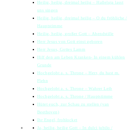
Heilig, heilig, dreimal heilig – Halleluja lasst
uns singen
Heilig, heilig, dreimal heilig – O du fröhliche /
Hauptstimme
Heilig, heilig, großer Gott – Abendstille
Herr Jesus von Gott einst geboren
Herr Jesus, Gottes Lamm
Hilf den am Leben Kranken- In einem kühlen
Grunde
Hochgelobt a. s. Throne – Herr, du hast m.
Flehn
Hochgelobt a. s. Throne – Wahrer Leib
Hochgelobt a. s. Throne / Hauptstimme
Hütet euch, zur Schau zu stellen (van
Beethoven)
Ihr Engel, frohlocket
Ja, heilig, heilig Gott – In dulci jubilo /