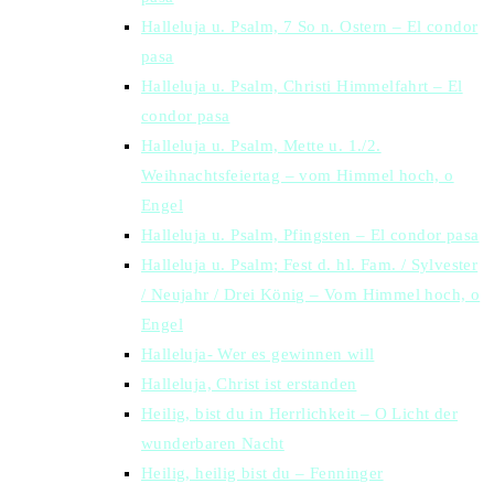
Halleluja u. Psalm, 7 So n. Ostern – El condor
pasa
Halleluja u. Psalm, Christi Himmelfahrt – El
condor pasa
Halleluja u. Psalm, Mette u. 1./2.
Weihnachtsfeiertag – vom Himmel hoch, o
Engel
Halleluja u. Psalm, Pfingsten – El condor pasa
Halleluja u. Psalm; Fest d. hl. Fam. / Sylvester
/ Neujahr / Drei König – Vom Himmel hoch, o
Engel
Halleluja- Wer es gewinnen will
Halleluja, Christ ist erstanden
Heilig, bist du in Herrlichkeit – O Licht der
wunderbaren Nacht
Heilig, heilig bist du – Fenninger