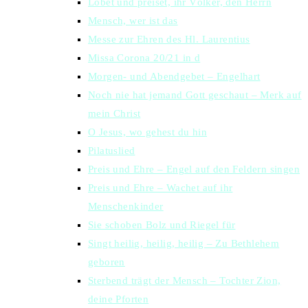
Lobet und preiset, ihr Völker, den Herrn
Mensch, wer ist das
Messe zur Ehren des Hl. Laurentius
Missa Corona 20/21 in d
Morgen- und Abendgebet – Engelhart
Noch nie hat jemand Gott geschaut – Merk auf
mein Christ
O Jesus, wo gehest du hin
Pilatuslied
Preis und Ehre – Engel auf den Feldern singen
Preis und Ehre – Wachet auf ihr
Menschenkinder
Sie schoben Bolz und Riegel für
Singt heilig, heilig, heilig – Zu Bethlehem
geboren
Sterbend trägt der Mensch – Tochter Zion,
deine Pforten