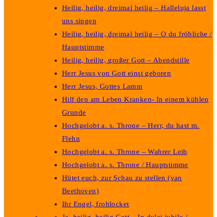
Heilig, heilig, dreimal heilig – Halleluja lasst
uns singen
Heilig, heilig, dreimal heilig – O du fröhliche /
Hauptstimme
Heilig, heilig, großer Gott – Abendstille
Herr Jesus von Gott einst geboren
Herr Jesus, Gottes Lamm
Hilf den am Leben Kranken- In einem kühlen
Grunde
Hochgelobt a. s. Throne – Herr, du hast m.
Flehn
Hochgelobt a. s. Throne – Wahrer Leib
Hochgelobt a. s. Throne / Hauptstimme
Hütet euch, zur Schau zu stellen (van
Beethoven)
Ihr Engel, frohlocket