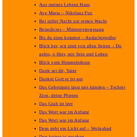
Aus meines Lebens Haus
Ave Maria – Nikolaus Fux
Bei stiller Nacht zur ersten Wacht
Benedictus – Männerviergesang
Bis du einst kommst – Andachtsjodler
Blick her, wir sind von allen Seiten – Du
gabts, o Herr, mir Sein und Leben
Blick vom Himmelsthron
Dank sei dir, Vater
Danket Gott er ist gut
Das Geheimnis lasst uns künden – Tochter
Zion, deine Pforten
Das Grab ist leer
Das Wort war im Anfang
Das Wort war im Anfang
Dem geht ein Licht auf – Wolgalied
Den keiner je gesehen