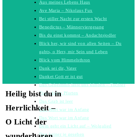
Aus meines Lebens Haus
Ave Maria – Nikolaus Fux
Bei stiller Nacht zur ersten Wacht
Benedictus – Männerviergesang
Bis du einst kommst – Andachtsjodler
Blick her, wir sind von allen Seiten – Du
gabts, o Herr, mir Sein und Leben
Blick vom Himmelsthron
Dank sei dir, Vater
Danket Gott er ist gut
Das Geheimnis lasst uns künden – Tochter
Heilig bist du in
Zion, deine Pforten
Das Grab ist leer
Herrlichkeit –
Das Wort war im Anfang
Das Wort war im Anfang
O Licht der
Dem geht ein Licht auf – Wolgalied
wunderbaren
Den keiner je gesehen