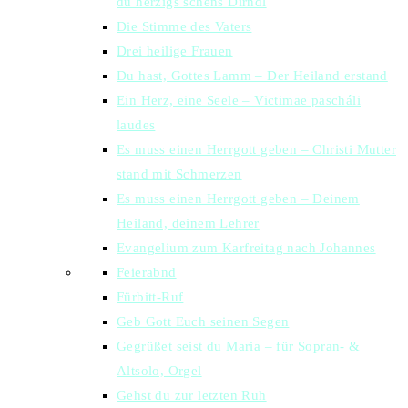
du herzigs schens Dirndl
Die Stimme des Vaters
Drei heilige Frauen
Du hast, Gottes Lamm – Der Heiland erstand
Ein Herz, eine Seele – Victimae pascháli
laudes
Es muss einen Herrgott geben – Christi Mutter
stand mit Schmerzen
Es muss einen Herrgott geben – Deinem
Heiland, deinem Lehrer
Evangelium zum Karfreitag nach Johannes
Feierabnd
Fürbitt-Ruf
Geb Gott Euch seinen Segen
Gegrüßet seist du Maria – für Sopran- &
Altsolo, Orgel
Gehst du zur letzten Ruh