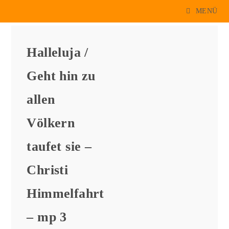
Zum
MENÜ
Inhalt
springen
Halleluja /
Geht hin zu
allen
Völkern
taufet sie –
Christi
Himmelfahrt
– mp 3