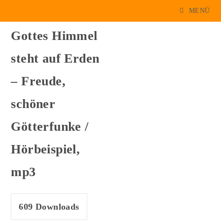
Zum
MENÜ
Inhalt
springen
Gottes Himmel
steht auf Erden
– Freude,
schöner
Götterfunke /
Hörbeispiel,
mp3
609
Downloads