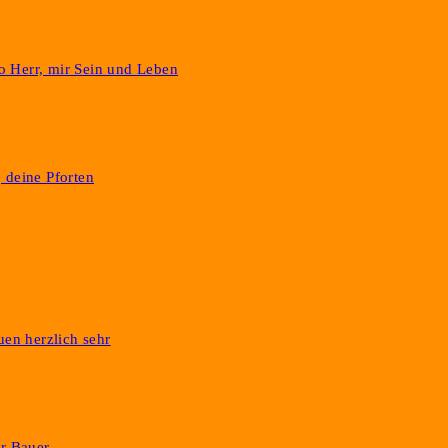
 o Herr, mir Sein und Leben
 deine Pforten
uen herzlich sehr
er Bauer