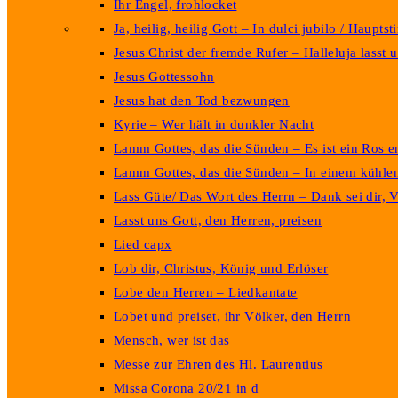
Ihr Engel, frohlocket
Ja, heilig, heilig Gott – In dulci jubilo / Haupts
Jesus Christ der fremde Rufer – Halleluja lasst 
Jesus Gottessohn
Jesus hat den Tod bezwungen
Kyrie – Wer hält in dunkler Nacht
Lamm Gottes, das die Sünden – Es ist ein Ros 
Lamm Gottes, das die Sünden – In einem kühle
Lass Güte/ Das Wort des Herrn – Dank sei dir, V
Lasst uns Gott, den Herren, preisen
Lied capx
Lob dir, Christus, König und Erlöser
Lobe den Herren – Liedkantate
Lobet und preiset, ihr Völker, den Herrn
Mensch, wer ist das
Messe zur Ehren des Hl. Laurentius
Missa Corona 20/21 in d