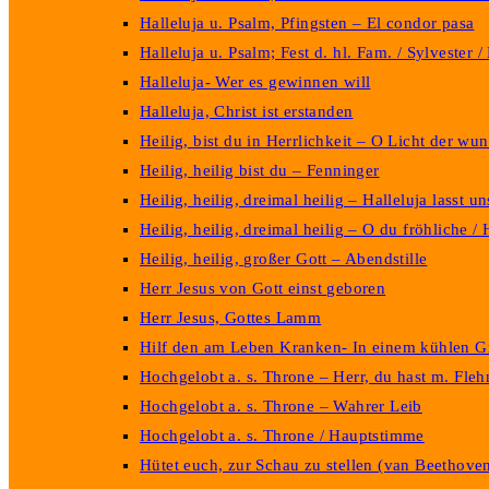
Halleluja u. Psalm, Pfingsten – El condor pasa
Halleluja u. Psalm; Fest d. hl. Fam. / Sylveste
Halleluja- Wer es gewinnen will
Halleluja, Christ ist erstanden
Heilig, bist du in Herrlichkeit – O Licht der w
Heilig, heilig bist du – Fenninger
Heilig, heilig, dreimal heilig – Halleluja lasst u
Heilig, heilig, dreimal heilig – O du fröhliche 
Heilig, heilig, großer Gott – Abendstille
Herr Jesus von Gott einst geboren
Herr Jesus, Gottes Lamm
Hilf den am Leben Kranken- In einem kühlen 
Hochgelobt a. s. Throne – Herr, du hast m. Fleh
Hochgelobt a. s. Throne – Wahrer Leib
Hochgelobt a. s. Throne / Hauptstimme
Hütet euch, zur Schau zu stellen (van Beethove