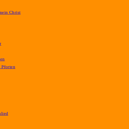
mein Christ
r
ren
 Pforten
alied