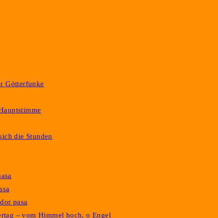
er Götterfunke
-Hauptstimme
sich die Stunden
pasa
asa
ndor pasa
eiertag – vom Himmel hoch, o Engel