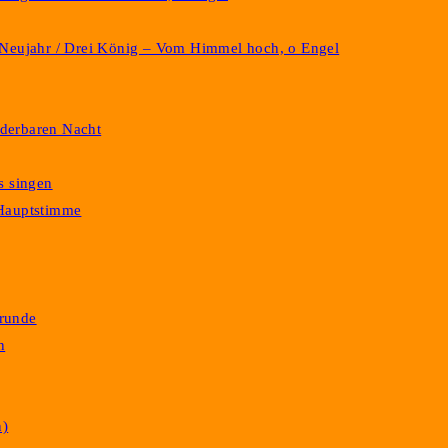
r / Neujahr / Drei König – Vom Himmel hoch, o Engel
underbaren Nacht
ns singen
/ Hauptstimme
Grunde
n
n)