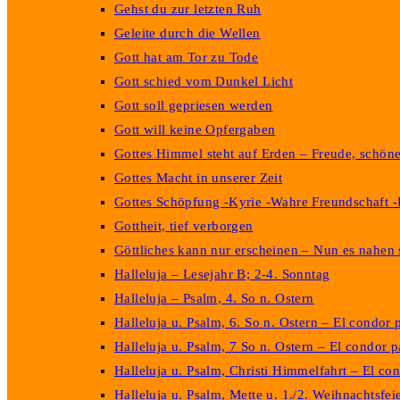
Gehst du zur letzten Ruh
Geleite durch die Wellen
Gott hat am Tor zu Tode
Gott schied vom Dunkel Licht
Gott soll gepriesen werden
Gott will keine Opfergaben
Gottes Himmel steht auf Erden – Freude, schön
Gottes Macht in unserer Zeit
Gottes Schöpfung -Kyrie -Wahre Freundschaft 
Gottheit, tief verborgen
Göttliches kann nur erscheinen – Nun es nahen 
Halleluja – Lesejahr B; 2-4. Sonntag
Halleluja – Psalm, 4. So n. Ostern
Halleluja u. Psalm, 6. So n. Ostern – El condor 
Halleluja u. Psalm, 7 So n. Ostern – El condor p
Halleluja u. Psalm, Christi Himmelfahrt – El co
Halleluja u. Psalm, Mette u. 1./2. Weihnachtsf