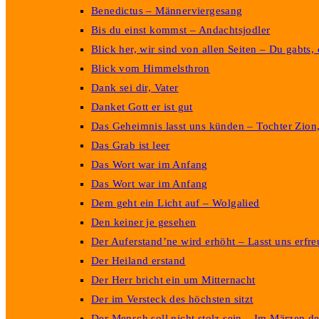
Benedictus – Männerviergesang
Bis du einst kommst – Andachtsjodler
Blick her, wir sind von allen Seiten – Du gabts,
Blick vom Himmelsthron
Dank sei dir, Vater
Danket Gott er ist gut
Das Geheimnis lasst uns künden – Tochter Zion,
Das Grab ist leer
Das Wort war im Anfang
Das Wort war im Anfang
Dem geht ein Licht auf – Wolgalied
Den keiner je gesehen
Der Auferstand’ne wird erhöht – Lasst uns erfre
Der Heiland erstand
Der Herr bricht ein um Mitternacht
Der im Versteck des höchsten sitzt
Der Mensch soll nicht stolz sein – Im Märzen d