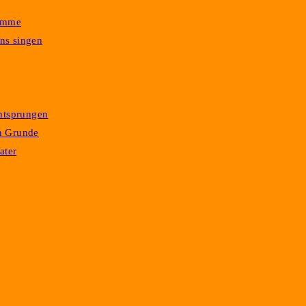
timme
uns singen
entsprungen
n Grunde
ater