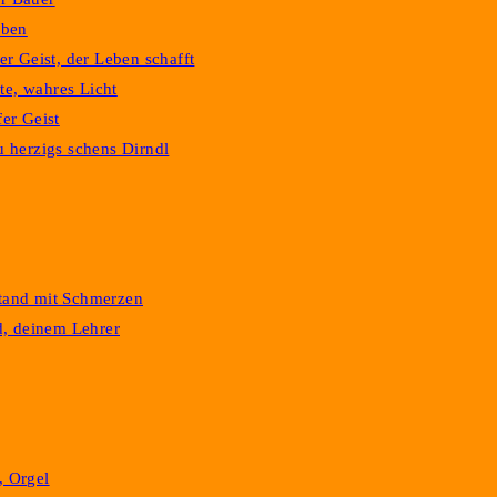
eben
r Geist, der Leben schafft
te, wahres Licht
er Geist
 herzigs schens Dirndl
stand mit Schmerzen
d, deinem Lehrer
, Orgel