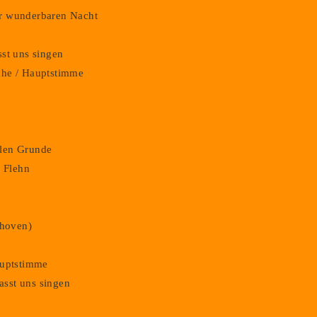
der wunderbaren Nacht
asst uns singen
iche / Hauptstimme
hlen Grunde
. Flehn
thoven)
Hauptstimme
lasst uns singen