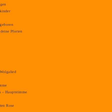
ngen
kinder
m geboren
 deine Pforten
,
 Wolgalied
imme
n – Hauptstimme
oten Rose