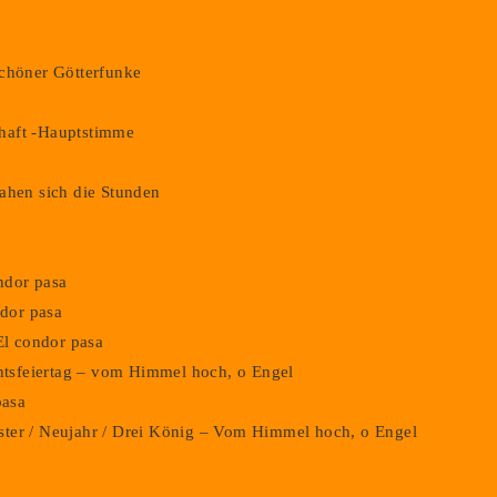
schöner Götterfunke
haft -Hauptstimme
ahen sich die Stunden
ondor pasa
ndor pasa
El condor pasa
chtsfeiertag – vom Himmel hoch, o Engel
pasa
vester / Neujahr / Drei König – Vom Himmel hoch, o Engel