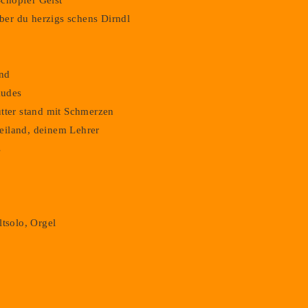
chöpfer Geist
er du herzigs schens Dirndl
and
audes
utter stand mit Schmerzen
eiland, deinem Lehrer
s
ltsolo, Orgel