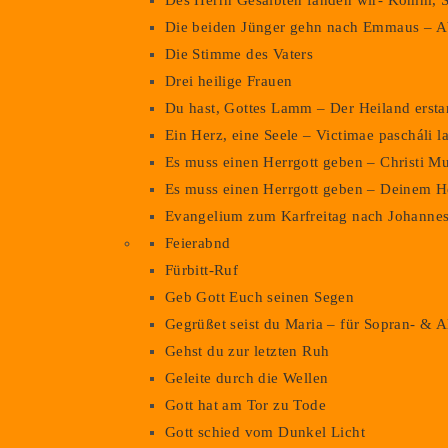
Des Herrn Gesalbten fanden wir- Komm, S
Die beiden Jünger gehn nach Emmaus – Ab
Die Stimme des Vaters
Drei heilige Frauen
Du hast, Gottes Lamm – Der Heiland erst
Ein Herz, eine Seele – Victimae pascháli l
Es muss einen Herrgott geben – Christi M
Es muss einen Herrgott geben – Deinem H
Evangelium zum Karfreitag nach Johanne
Feierabnd
Fürbitt-Ruf
Geb Gott Euch seinen Segen
Gegrüßet seist du Maria – für Sopran- & A
Gehst du zur letzten Ruh
Geleite durch die Wellen
Gott hat am Tor zu Tode
Gott schied vom Dunkel Licht