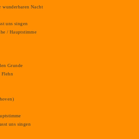
der wunderbaren Nacht
asst uns singen
iche / Hauptstimme
hlen Grunde
. Flehn
thoven)
Hauptstimme
lasst uns singen