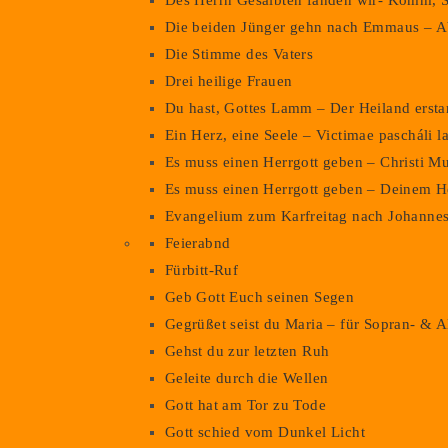
Des Herrn Gesalbten fanden wir- Komm, S
Die beiden Jünger gehn nach Emmaus – Ab
Die Stimme des Vaters
Drei heilige Frauen
Du hast, Gottes Lamm – Der Heiland erst
Ein Herz, eine Seele – Victimae pascháli l
Es muss einen Herrgott geben – Christi M
Es muss einen Herrgott geben – Deinem H
Evangelium zum Karfreitag nach Johanne
Feierabnd
Fürbitt-Ruf
Geb Gott Euch seinen Segen
Gegrüßet seist du Maria – für Sopran- & A
Gehst du zur letzten Ruh
Geleite durch die Wellen
Gott hat am Tor zu Tode
Gott schied vom Dunkel Licht