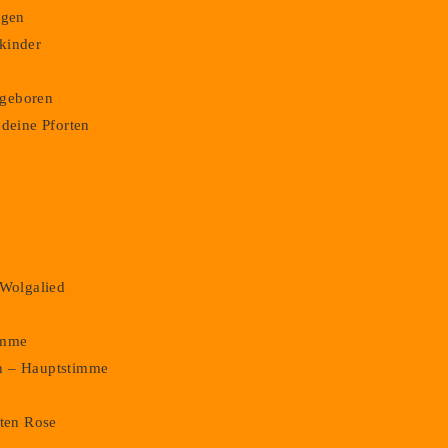
ngen
kinder
m geboren
 deine Pforten
,
 Wolgalied
imme
n – Hauptstimme
oten Rose