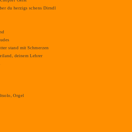
chöpfer Geist
er du herzigs schens Dirndl
and
audes
utter stand mit Schmerzen
eiland, deinem Lehrer
s
ltsolo, Orgel