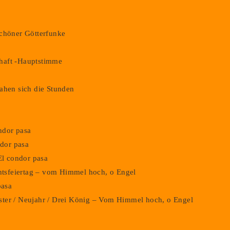
schöner Götterfunke
haft -Hauptstimme
ahen sich die Stunden
ondor pasa
ndor pasa
El condor pasa
chtsfeiertag – vom Himmel hoch, o Engel
pasa
vester / Neujahr / Drei König – Vom Himmel hoch, o Engel