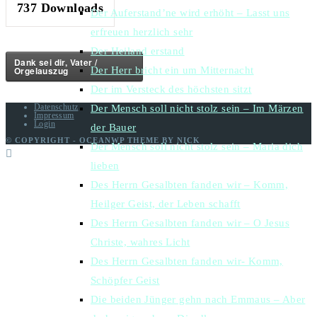
737
Downloads
Der Auferstand’ne wird erhöht – Lasst uns
erfreuen herzlich sehr
Der Heiland erstand
Dank sei dir, Vater /
Orgelauszug
Der Herr bricht ein um Mitternacht
Der im Versteck des höchsten sitzt
Datenschutz
Der Mensch soll nicht stolz sein – Im Märzen
Impressum
Login
der Bauer
© COPYRIGHT - OCEANWP THEME BY NICK
Der Mensch soll nicht stolz sein – Maria dich
lieben
Des Herrn Gesalbten fanden wir – Komm,
Heilger Geist, der Leben schafft
Des Herrn Gesalbten fanden wir – O Jesus
Christe, wahres Licht
Des Herrn Gesalbten fanden wir- Komm,
Schöpfer Geist
Die beiden Jünger gehn nach Emmaus – Aber