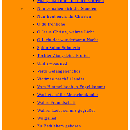
Miau, miau hörst du mich schreien
Nun es nahen sich die Stunden
Nun freut euch, ihr Christen
O du fröhliche
O Jesus Christe, wahres Licht
O Licht der wunderbaren Nacht
Spinn Spinn Spinnerin
Tochter Zion, deine Pforten
Und i woas ned
Verdi Gefangenenchor
Victimae pascháli laudes
Vom Himmel hoch, o Engel kommt
Wachet auf ihr Menschenkinder
Wahre Freundschaft
Wahrer Leib, sei uns gegrüßet
Wolgalied
Zu Bethlehem geboren