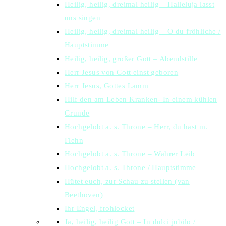
Heilig, heilig, dreimal heilig – Halleluja lasst
uns singen
Heilig, heilig, dreimal heilig – O du fröhliche /
Hauptstimme
Heilig, heilig, großer Gott – Abendstille
Herr Jesus von Gott einst geboren
Herr Jesus, Gottes Lamm
Hilf den am Leben Kranken- In einem kühlen
Grunde
Hochgelobt a. s. Throne – Herr, du hast m.
Flehn
Hochgelobt a. s. Throne – Wahrer Leib
Hochgelobt a. s. Throne / Hauptstimme
Hütet euch, zur Schau zu stellen (van
Beethoven)
Ihr Engel, frohlocket
Ja, heilig, heilig Gott – In dulci jubilo /