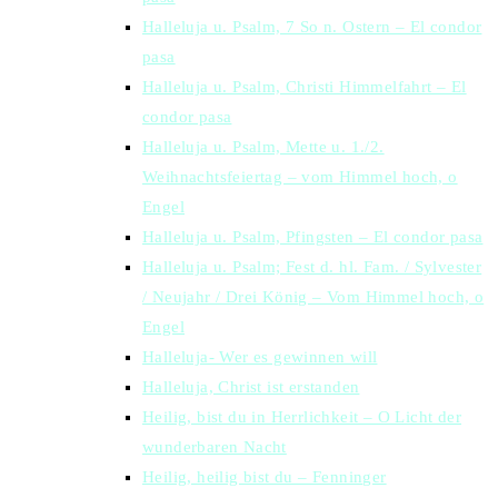
Halleluja u. Psalm, 7 So n. Ostern – El condor
pasa
Halleluja u. Psalm, Christi Himmelfahrt – El
condor pasa
Halleluja u. Psalm, Mette u. 1./2.
Weihnachtsfeiertag – vom Himmel hoch, o
Engel
Halleluja u. Psalm, Pfingsten – El condor pasa
Halleluja u. Psalm; Fest d. hl. Fam. / Sylvester
/ Neujahr / Drei König – Vom Himmel hoch, o
Engel
Halleluja- Wer es gewinnen will
Halleluja, Christ ist erstanden
Heilig, bist du in Herrlichkeit – O Licht der
wunderbaren Nacht
Heilig, heilig bist du – Fenninger