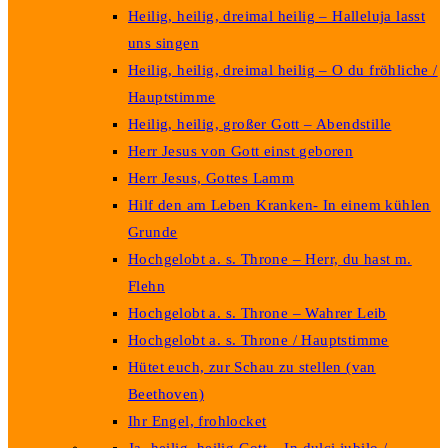
Heilig, heilig, dreimal heilig – Halleluja lasst
uns singen
Heilig, heilig, dreimal heilig – O du fröhliche /
Hauptstimme
Heilig, heilig, großer Gott – Abendstille
Herr Jesus von Gott einst geboren
Herr Jesus, Gottes Lamm
Hilf den am Leben Kranken- In einem kühlen
Grunde
Hochgelobt a. s. Throne – Herr, du hast m.
Flehn
Hochgelobt a. s. Throne – Wahrer Leib
Hochgelobt a. s. Throne / Hauptstimme
Hütet euch, zur Schau zu stellen (van
Beethoven)
Ihr Engel, frohlocket