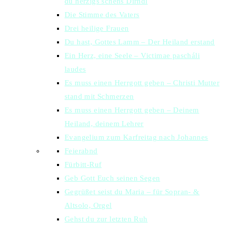
du herzigs schens Dirndl
Die Stimme des Vaters
Drei heilige Frauen
Du hast, Gottes Lamm – Der Heiland erstand
Ein Herz, eine Seele – Victimae pascháli
laudes
Es muss einen Herrgott geben – Christi Mutter
stand mit Schmerzen
Es muss einen Herrgott geben – Deinem
Heiland, deinem Lehrer
Evangelium zum Karfreitag nach Johannes
Feierabnd
Fürbitt-Ruf
Geb Gott Euch seinen Segen
Gegrüßet seist du Maria – für Sopran- &
Altsolo, Orgel
Gehst du zur letzten Ruh