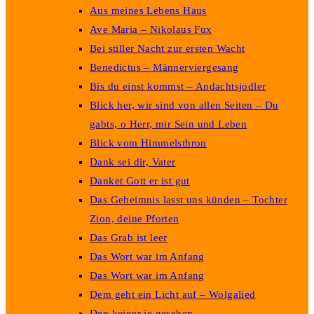
Aus meines Lebens Haus
Ave Maria – Nikolaus Fux
Bei stiller Nacht zur ersten Wacht
Benedictus – Männerviergesang
Bis du einst kommst – Andachtsjodler
Blick her, wir sind von allen Seiten – Du
gabts, o Herr, mir Sein und Leben
Blick vom Himmelsthron
Dank sei dir, Vater
Danket Gott er ist gut
Das Geheimnis lasst uns künden – Tochter
Zion, deine Pforten
Das Grab ist leer
Das Wort war im Anfang
Das Wort war im Anfang
Dem geht ein Licht auf – Wolgalied
Den keiner je gesehen