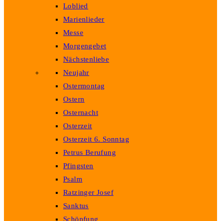
Loblied
Marienlieder
Messe
Morgengebet
Nächstenliebe
Neujahr
Ostermontag
Ostern
Osternacht
Osterzeit
Osterzeit 6. Sonntag
Petrus Berufung
Pfingsten
Psalm
Ratzinger Josef
Sanktus
Schöpfung