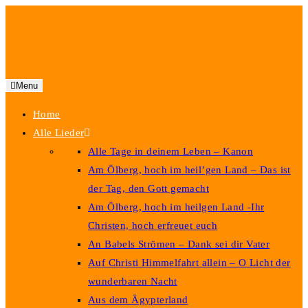
Zum
Inhalt
springen
Menu
Home
Alle Lieder
Alle Tage in deinem Leben – Kanon
Am Ölberg, hoch im heil’gen Land – Das ist
der Tag, den Gott gemacht
Am Ölberg, hoch im heilgen Land -Ihr
Christen, hoch erfreuet euch
An Babels Strömen – Dank sei dir Vater
Auf Christi Himmelfahrt allein – O Licht der
wunderbaren Nacht
Aus dem Ägypterland