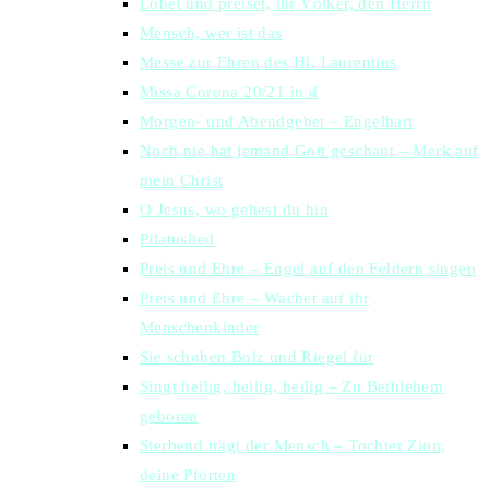
Lobet und preiset, ihr Völker, den Herrn
Mensch, wer ist das
Messe zur Ehren des Hl. Laurentius
Missa Corona 20/21 in d
Morgen- und Abendgebet – Engelhart
Noch nie hat jemand Gott geschaut – Merk auf
mein Christ
O Jesus, wo gehest du hin
Pilatuslied
Preis und Ehre – Engel auf den Feldern singen
Preis und Ehre – Wachet auf ihr
Menschenkinder
Sie schoben Bolz und Riegel für
Singt heilig, heilig, heilig – Zu Bethlehem
geboren
Sterbend trägt der Mensch – Tochter Zion,
deine Pforten