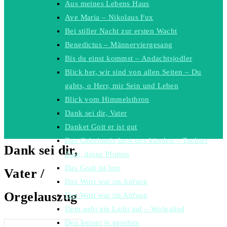
Aus meines Lebens Haus
Ave Maria – Nikolaus Fux
Bei stiller Nacht zur ersten Wacht
Benedictus – Männerviergesang
Bis du einst kommst – Andachtsjodler
Blick her, wir sind von allen Seiten – Du
gabts, o Herr, mir Sein und Leben
Blick vom Himmelsthron
Dank sei dir, Vater
Danket Gott er ist gut
Das Geheimnis lasst uns künden – Tochter
Dank sei dir,
Zion, deine Pforten
Das Grab ist leer
Vater /
Das Wort war im Anfang
Orgelauszug
Das Wort war im Anfang
Dem geht ein Licht auf – Wolgalied
Den keiner je gesehen