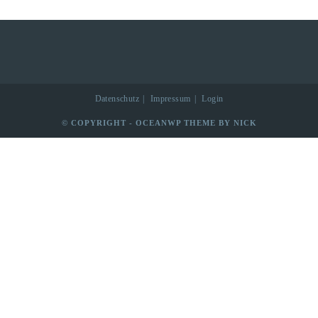
Datenschutz
Impressum
Login
© COPYRIGHT - OCEANWP THEME BY NICK