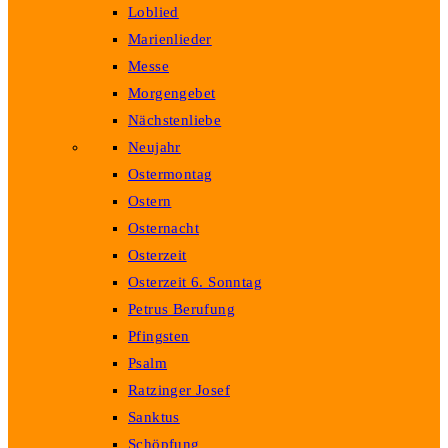
Loblied
Marienlieder
Messe
Morgengebet
Nächstenliebe
Neujahr
Ostermontag
Ostern
Osternacht
Osterzeit
Osterzeit 6. Sonntag
Petrus Berufung
Pfingsten
Psalm
Ratzinger Josef
Sanktus
Schöpfung