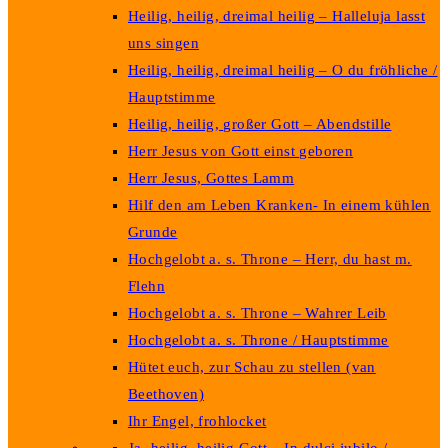
Heilig, heilig, dreimal heilig – Halleluja lasst
uns singen
Heilig, heilig, dreimal heilig – O du fröhliche /
Hauptstimme
Heilig, heilig, großer Gott – Abendstille
Herr Jesus von Gott einst geboren
Herr Jesus, Gottes Lamm
Hilf den am Leben Kranken- In einem kühlen
Grunde
Hochgelobt a. s. Throne – Herr, du hast m.
Flehn
Hochgelobt a. s. Throne – Wahrer Leib
Hochgelobt a. s. Throne / Hauptstimme
Hütet euch, zur Schau zu stellen (van
Beethoven)
Ihr Engel, frohlocket