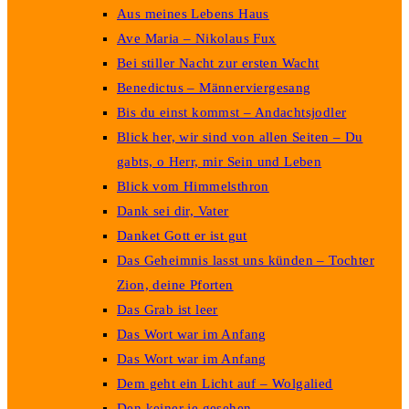
Aus meines Lebens Haus
Ave Maria – Nikolaus Fux
Bei stiller Nacht zur ersten Wacht
Benedictus – Männerviergesang
Bis du einst kommst – Andachtsjodler
Blick her, wir sind von allen Seiten – Du
gabts, o Herr, mir Sein und Leben
Blick vom Himmelsthron
Dank sei dir, Vater
Danket Gott er ist gut
Das Geheimnis lasst uns künden – Tochter
Zion, deine Pforten
Das Grab ist leer
Das Wort war im Anfang
Das Wort war im Anfang
Dem geht ein Licht auf – Wolgalied
Den keiner je gesehen