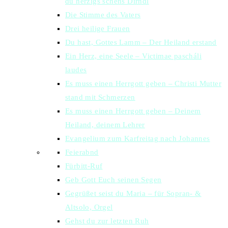
du herzigs schens Dirndl
Die Stimme des Vaters
Drei heilige Frauen
Du hast, Gottes Lamm – Der Heiland erstand
Ein Herz, eine Seele – Victimae pascháli
laudes
Es muss einen Herrgott geben – Christi Mutter
stand mit Schmerzen
Es muss einen Herrgott geben – Deinem
Heiland, deinem Lehrer
Evangelium zum Karfreitag nach Johannes
Feierabnd
Fürbitt-Ruf
Geb Gott Euch seinen Segen
Gegrüßet seist du Maria – für Sopran- &
Altsolo, Orgel
Gehst du zur letzten Ruh