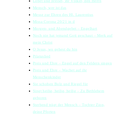
Lobet und preiset, ihr Völker, den Herrn
Mensch, wer ist das
Messe zur Ehren des Hl. Laurentius
Missa Corona 20/21 in d
Morgen- und Abendgebet – Engelhart
Noch nie hat jemand Gott geschaut – Merk auf
mein Christ
O Jesus, wo gehest du hin
Pilatuslied
Preis und Ehre – Engel auf den Feldern singen
Preis und Ehre – Wachet auf ihr
Menschenkinder
Sie schoben Bolz und Riegel für
Singt heilig, heilig, heilig – Zu Bethlehem
geboren
Sterbend trägt der Mensch – Tochter Zion,
deine Pforten