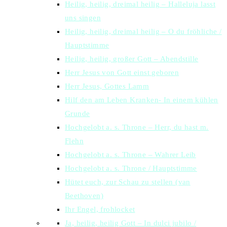
Heilig, heilig, dreimal heilig – Halleluja lasst
uns singen
Heilig, heilig, dreimal heilig – O du fröhliche /
Hauptstimme
Heilig, heilig, großer Gott – Abendstille
Herr Jesus von Gott einst geboren
Herr Jesus, Gottes Lamm
Hilf den am Leben Kranken- In einem kühlen
Grunde
Hochgelobt a. s. Throne – Herr, du hast m.
Flehn
Hochgelobt a. s. Throne – Wahrer Leib
Hochgelobt a. s. Throne / Hauptstimme
Hütet euch, zur Schau zu stellen (van
Beethoven)
Ihr Engel, frohlocket
Ja, heilig, heilig Gott – In dulci jubilo /