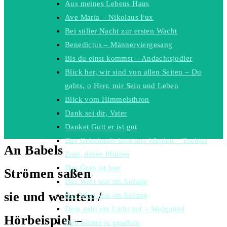
Aus meines Lebens Haus
Ave Maria – Nikolaus Fux
Bei stiller Nacht zur ersten Wacht
Benedictus – Männerviergesang
Bis du einst kommst – Andachtsjodler
Blick her, wir sind von allen Seiten – Du
gabts, o Herr, mir Sein und Leben
Blick vom Himmelsthron
Dank sei dir, Vater
Danket Gott er ist gut
Das Geheimnis lasst uns künden – Tochter
An Babels
Zion, deine Pforten
Das Grab ist leer
Strömen saßen
Das Wort war im Anfang
sie und weinten /
Das Wort war im Anfang
Dem geht ein Licht auf – Wolgalied
Hörbeispiel –
Den keiner je gesehen