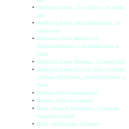
Halleluja u. Psalm, 7 So n. Ostern – El condor
pasa
Halleluja u. Psalm, Christi Himmelfahrt – El
condor pasa
Halleluja u. Psalm, Mette u. 1./2.
Weihnachtsfeiertag – vom Himmel hoch, o
Engel
Halleluja u. Psalm, Pfingsten – El condor pasa
Halleluja u. Psalm; Fest d. hl. Fam. / Sylvester
/ Neujahr / Drei König – Vom Himmel hoch, o
Engel
Halleluja- Wer es gewinnen will
Halleluja, Christ ist erstanden
Heilig, bist du in Herrlichkeit – O Licht der
wunderbaren Nacht
Heilig, heilig bist du – Fenninger