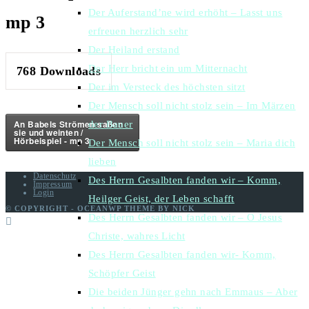
Der Auferstand’ne wird erhöht – Lasst uns
mp 3
erfreuen herzlich sehr
Der Heiland erstand
Der Herr bricht ein um Mitternacht
768
Downloads
Der im Versteck des höchsten sitzt
Der Mensch soll nicht stolz sein – Im Märzen
An Babels Strömen saßen
der Bauer
sie und weinten /
Hörbeispiel - mp 3
Der Mensch soll nicht stolz sein – Maria dich
lieben
Datenschutz
Des Herrn Gesalbten fanden wir – Komm,
Impressum
Login
Heilger Geist, der Leben schafft
© COPYRIGHT - OCEANWP THEME BY NICK
Des Herrn Gesalbten fanden wir – O Jesus
Christe, wahres Licht
Des Herrn Gesalbten fanden wir- Komm,
Schöpfer Geist
Die beiden Jünger gehn nach Emmaus – Aber