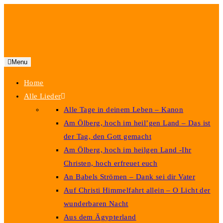
Zum
Inhalt
springen
Menu
Home
Alle Lieder
Alle Tage in deinem Leben – Kanon
Am Ölberg, hoch im heil’gen Land – Das ist
der Tag, den Gott gemacht
Am Ölberg, hoch im heilgen Land -Ihr
Christen, hoch erfreuet euch
An Babels Strömen – Dank sei dir Vater
Auf Christi Himmelfahrt allein – O Licht der
wunderbaren Nacht
Aus dem Ägypterland