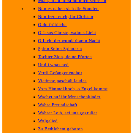
Miau, miau hörst du mich schreien
Nun es nahen sich die Stunden
Nun freut euch, ihr Christen
O du fröhliche
O Jesus Christe, wahres Licht
O Licht der wunderbaren Nacht
Spinn Spinn Spinnerin
Tochter Zion, deine Pforten
Und i woas ned
Verdi Gefangenenchor
Victimae pascháli laudes
Vom Himmel hoch, o Engel kommt
Wachet auf ihr Menschenkinder
Wahre Freundschaft
Wahrer Leib, sei uns gegrüßet
Wolgalied
Zu Bethlehem geboren